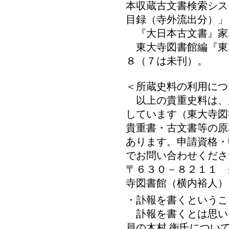
本収蔵古文書検索シス
目録（寺外流出分）」
『大日本古文書』家
東大寺図書館編『東
８（７は未刊）。
＜所蔵史料の利用につ
以上の貴重史料は、
しています（東大寺図
貴重書・古文書等の原
あります。申請資格・
でお問い合わせくださ
〒６３０－８２１１ 
寺図書館（横内裕人）
・訃報を書くというこ
訃報を書くとは思い
員の木村 衡氏につい