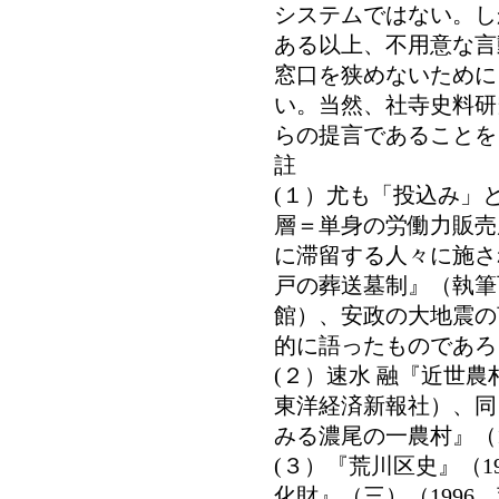
システムではない。し
ある以上、不用意な言
窓口を狭めないために
い。当然、社寺史料研
らの提言であることを
註
(１）尤も「投込み」
層＝単身の労働力販売
に滞留する人々に施さ
戸の葬送墓制』（執筆
館）、安政の大地震の
的に語ったものであろ
(２）速水 融『近世農
東洋経済新報社）、同
みる濃尾の一農村』（1
(３）『荒川区史』（1
化財』（三）（1996