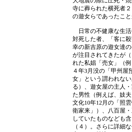
大地震の際に圧死・焼
寺に葬られた横死者２
の遊女らであったこと
日常の不健康な生活
対死した者、「客に殺
幸の新吉原の遊女達の
が注目されてきたが（
れた私娼「売女」（例
４年3月没の「甲州屋
女」という謂われない
る）、遊女屋の主人・
た男性（例えば、妓夫
文化10年12月の「
衛家来」）、八百屋・
していたものなども含
（４）。さらに詳細な