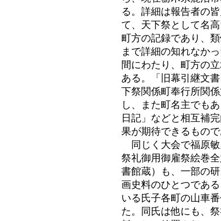
る。詳細は報告者の皆
て、天下祭として名高
町方の記録であり、類
まで詳細の知れなかっ
間にわたり、町方の立
ある。「旧幕引継文書
下祭関係町奉行所関係
し、また町名主でもあ
日記」などと相互補完
果が期待できるもの
同じく大会で福原敏
祭礼御用御雇祭絵巻全
書館蔵）も、一部の研
画史料のひとつである
いる氏子各町の山車番
た。同氏は他にも、祭