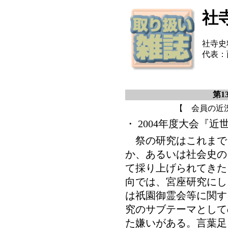
社
社寺
代表：
第1
【 会員の近
・ 2004年度大会『
祭の研究はこれまで
か、あるいは社会史の
て採り上げられてきた
向では、宮座研究にし
は祇園御霊会等に関す
究のサブテーマとして
た嫌いがある。言葉足