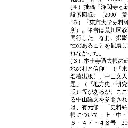
(４）拙稿「浄閑寺と
設展図録』（2000
(５）『東京大学史料編
所）。筆者は荒川区教
同行した。なお、撮影
性のあることを配慮し
れなかった。
(６）本土寺過去帳の
地の村と信仰」（『東
名著出版）、中山文人
題」（『地方史・研究
版）等があるが、ここ
る中山論文を参照され
は、有元修一「史料紹
帳について」上・中・
６・４７・４８号 200