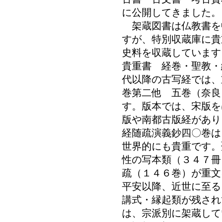
に公開してきました。
架蔵図書は仏教書を
すが、特別収蔵庫に貴
史料を収蔵しています
貴重書 経巻・聖教・
代以降の古写経では
巻第二他 五巻（奈良
す。版本では、宋版を
版や南都古版経があり
経随疏演義鈔四〇巻は
世界的にも貴重です。
性の写本類（３４７冊
疏（１４６巻）が重文
平安以降、近世に至る
講式・縁起類が残され
は、宗派別に架蔵して