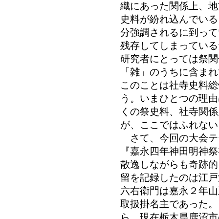
織にあった関係上、地
史料が紛れ込んでいる
分強調されるに到って
残存してしまっている
研究者にとっては祭関
「雑」のうちに含まれ
このことは社寺史料総
う。いまひとつの理由
くの祭史料、社寺関係
が、ここではふれない
さて、今回の大会テ
『嘉永四年神田明神祭
散逸しながらも奇跡的
留を記録したのは江戸
六右衛門は嘉永２年山
取扱掛名主であった。
ら、現在栃木県鹿沼市