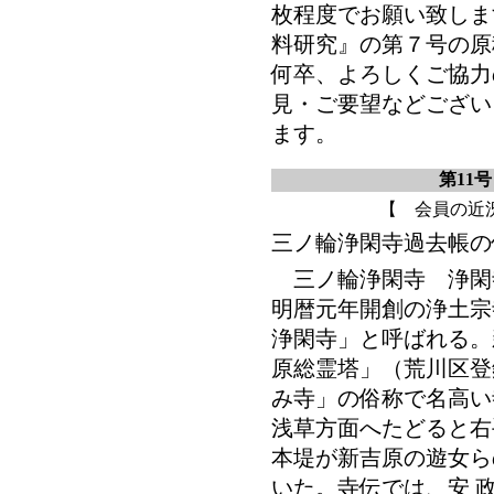
枚程度でお願い致しま
料研究』の第７号の原
何卒、よろしくご協力
見・ご要望などござい
ます。
第11号
【 会員の近
三ノ輪浄閑寺過去帳の
三ノ輪浄閑寺 浄閑
明暦元年開創の浄土宗
浄閑寺」と呼ばれる。
原総霊塔」（荒川区登
み寺」の俗称で名高い
浅草方面へたどると右
本堤が新吉原の遊女ら
いた。寺伝では、安 