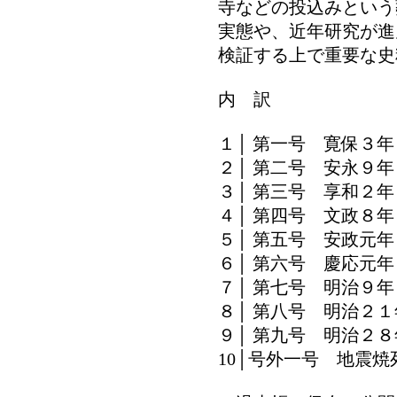
寺などの投込みという
実態や、近年研究が進
検証する上で重要な史
内 訳
１│ 第一号 寛保３年（
２│ 第二号 安永９年（
３│ 第三号 享和２年（
４│ 第四号 文政８年（
５│ 第五号 安政元年（
６│ 第六号 慶応元年（
７│ 第七号 明治９年（
８│ 第八号 明治２１年
９│ 第九号 明治２８年
10│号外一号 地震焼