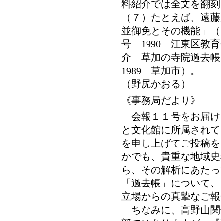
料紹介では全文を翻刻
（７）たとえば、遠藤
並御免とその機能」（
号 1990 江東区
介 草加の寺院過去
1989 草加市）。
（野尻かおる）
《事務局だより》
会報１１号をお届け
と文化館に所属されて
を申し上げてご投稿を
かでも、貴重な地域史
ら、その解析にあたっ
「過去帳」について、
立場からの真摯なご報
ちなみに、高野山関