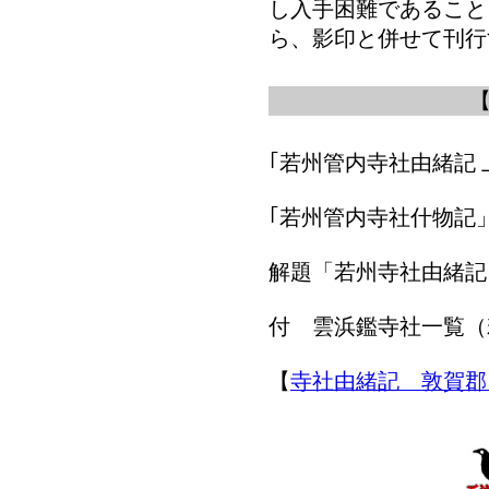
し入手困難であること
ら、影印と併せて刊行
｢若州管内寺社由緒記 
｢若州管内寺社什物記
解題「若州寺社由緒記
付 雲浜鑑寺社一覧（
【
寺社由緒記 敦賀郡