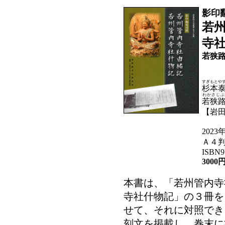
影印
若
寺
若狭路
すぎもと
や
杉本
わかさじぶ
若狭
【岩田
2023
Ａ４判
ISBN9
3000
本書は、「若州管内寺
寺社什物記」の３冊を
せて、それに対照でき
刻文を掲載し、巻末に